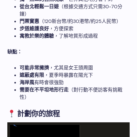
從台北輕鬆一日遊
（根據交通方式只需30-70分
鐘）
門票實惠
（120新台幣/約30港幣/約25人民幣）
步道維護良好
，方便探索
寓教於樂的體驗
，了解地質形成過程
缺點：
可能非常擁擠
，尤其是女王頭周圍
遮蔽處有限
，夏季時暴露在陽光下
海岸風
有時會很強勁
需要在不平坦地形行走
（對行動不便訪客有挑戰
性）
計劃你的旅程