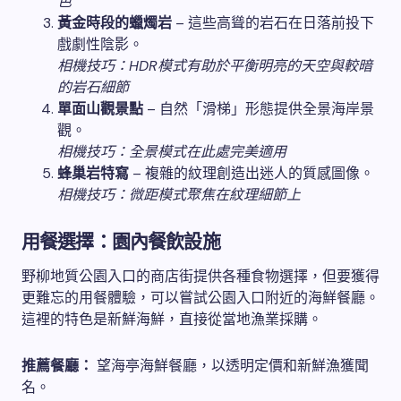
色
黃金時段的蠟燭岩
– 這些高聳的岩石在日落前投下
戲劇性陰影。
相機技巧：HDR模式有助於平衡明亮的天空與較暗
的岩石細節
單面山觀景點
– 自然「滑梯」形態提供全景海岸景
觀。
相機技巧：全景模式在此處完美適用
蜂巢岩特寫
– 複雜的紋理創造出迷人的質感圖像。
相機技巧：微距模式聚焦在紋理細節上
用餐選擇：園內餐飲設施
野柳地質公園入口的商店街提供各種食物選擇，但要獲得
更難忘的用餐體驗，可以嘗試公園入口附近的海鮮餐廳。
這裡的特色是新鮮海鮮，直接從當地漁業採購。
推薦餐廳：
望海亭海鮮餐廳，以透明定價和新鮮漁獲聞
名。