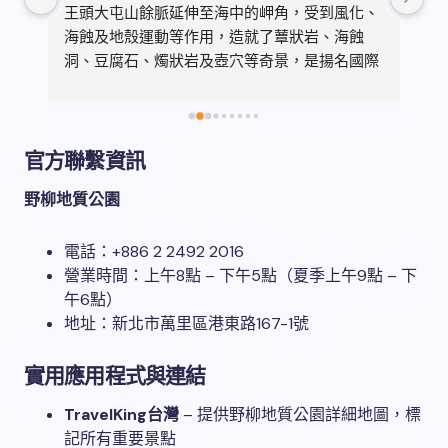
及
王頭大屯山餘脈延伸至海中的岬角，受到風化、
超
很
海蝕及地殼運動等作用，造就了蕈狀岩、海蝕
「
洞、豆腐石、燭狀岩及壺穴等奇景，是揚名國際
整
的天然風景名勝地。其中，「女王頭」更是野柳
具代表性的地標與熱門打卡點。_訊息來源：”新
北市政府觀光旅遊局”網站介紹來這裡探訪大自
官方聯繫資訊
然的鬼斧神工 一探赫赫有名的野柳女王頭即便天
空不作美 仍不減女王頭的美豔風采- - - - - - - 
野柳地質公園
- - - - - - - - - - - - - -野柳地質公園地址：新
北市萬里區港東路167-1號
電話：+886 2 2492 2016
營業時間：上午8點 – 下午5點（夏季上午9點 – 下
午6點）
地址：新北市萬里區港東路167-1號
實用應用程式與連結
TravelKing台灣
– 提供野柳地質公園詳細地圖，標
記所有重要景點