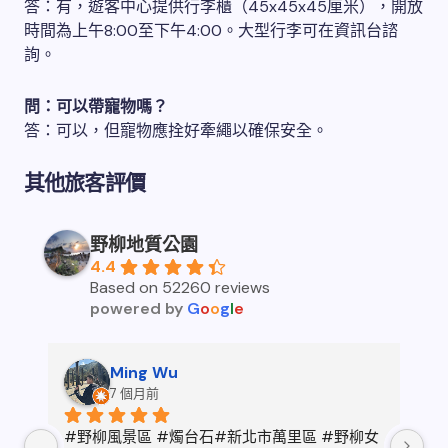
答：有，遊客中心提供行李櫃（45x45x45厘米），開放
時間為上午8:00至下午4:00。大型行李可在資訊台諮
詢。
問：可以帶寵物嗎？
答：可以，但寵物應拴好牽繩以確保安全。
其他旅客評價
野柳地質公園
4.4
Based on 52260 reviews
powered by
G
o
o
g
l
e
Ming Wu
7 個月前
入
#野柳風景區 #燭台石#新北市萬里區 #野柳女
風