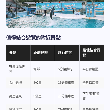
值得結合遊覽的附近景點
最佳結合行
景點
距離野柳
旅行時間
程
野柳海洋世
相鄰
5分鐘步行
半日野柳遊
界
金山老街
8公里
15分鐘車程
全日海岸遊
下午/晚間遊
萬里溫泉
5公里
10分鐘車程
覽
神秘海岸
3公里
7分鐘車程
早晨地質遊