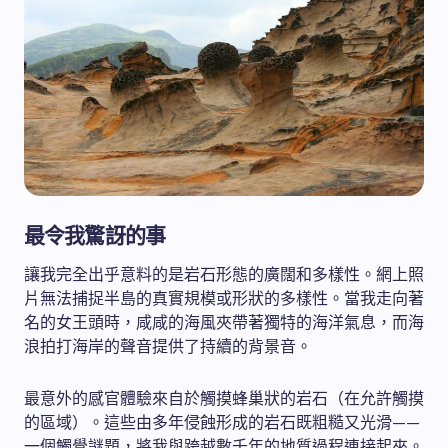
最令我驚訝的事
讓我完全出乎意料的是岩石形態的廣闊和多樣性。網上照
片無法捕捉半島的真實規模或形狀的多樣性。當我走向著
名的女王頭時，咸咸的海風夾帶著獨特的海洋氣息，而海
浪拍打海岸的聲音提供了持續的背景音。
最意外的感官體驗來自於觸摸蜂巢狀的岩石（在允許觸摸
的區域）。這些由多年侵蝕形成的岩石既粗糙又光滑——
一個觸覺謎題，將我與跨越數千年的地質過程連接起來。