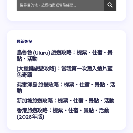
發佈留言必須填寫的電子郵件地址不會公開。
必填欄位
標示為
*
Name *
最新遊記
Email *
烏魯魯 (Uluru) 旅遊攻略：機票・住宿・景
點・活動
Your Comment *
[大堡礁旅遊攻略]：當我第一次潛入這片藍
色奇蹟
弗雷澤島 旅遊攻略：機票・住宿・景點・活
動
新加坡旅遊攻略：機票・住宿・景點・活動
Save my name and email in this browser for the
香港旅遊攻略：機票・住宿・景點・活動
next time I comment.
(2026年版)
Submit Comment