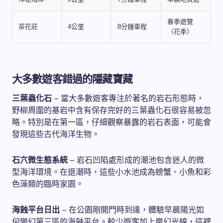
春季遊覽
茶花莊
4公里
8分鐘車程
（花季）
大多數遊客錯過的隱藏寶藏
三葉蟲化石
– 當大多數遊客專注於著名的岩石形態時，
野柳周圍的基岩中含有保存完好的三葉蟲化石很容易被忽
略。特別是在第一區，仔細觀察暴露的岩石表面，可能會
發現這些古代海洋生物。
石穴微生態系統
– 岩石凹陷處形成的潮池包含迷人的微
型海洋環境。在退潮時，這些小水池成為螃蟹、小魚和彩
色藻類的臨時家園。
海蝕平台日出
– 在公園剛開門時到達，體驗早晨陽光如
何變幻第三區的海蝕平台。較少遊客加上魔幻光線，這裡