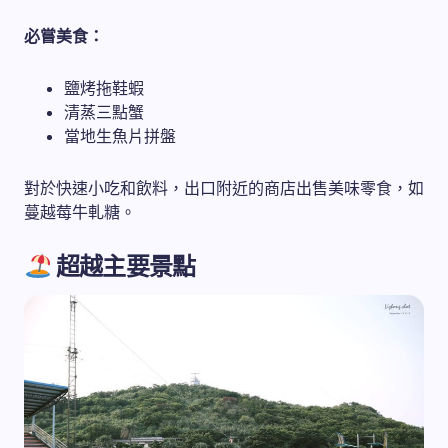
必嘗美食：
鹽烤拖鞋蝦
清蒸三點蟹
當地生魚片拼盤
對於快速小吃和飲料，出口附近的商店出售美味零食，如
蔓越莓牛軋糖。
超越主要景點