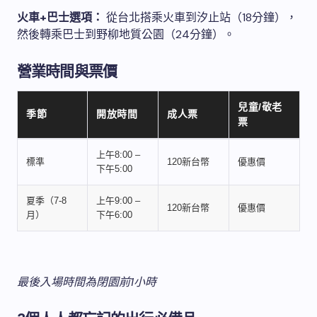
火車+巴士選項：
從台北搭乘火車到汐止站（18分鐘），
然後轉乘巴士到野柳地質公園（24分鐘）。
營業時間與票價
兒童/敬老
季節
開放時間
成人票
票
上午8:00 –
標準
120新台幣
優惠價
下午5:00
夏季（7-8
上午9:00 –
120新台幣
優惠價
月）
下午6:00
最後入場時間為閉園前1小時