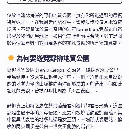
位於台灣北海岸的野柳地質公園，擁有你所能遇到的最獨
特景觀之一。在我最近的旅行中，當我漫步於這片地質奇
境時，不禁驚嘆於這些奇特的岩石formations竟然能自然
形成於我們的星球上。如果你正計劃前往台灣，以下是關
於這個每年吸引數百萬遊客的非凡景點的所有須知資訊。
為何要遊覽野柳地質公園
野柳地質公園 (Yehliu Geopark) 沿著一條狹長的1.7公里
半島延伸，從大屯山系伸入海中。這個海角是由大自然奇
妙的地質力量將山脈推向海洋而形成的，創造出一個如此
超凡的景觀，曾被CNN比喻為「火星表面」。
野柳真正獨特之處在於其蘑菇岩和獨特的岩石形態，這些
都是由數千年的海岸侵蝕、風力和板塊活動塑造而成。其
中最具代表性的地標無疑是女王頭，一塊形狀像蘑菇，輪
廓如同英國伊麗莎白一世女王側臉的岩石。