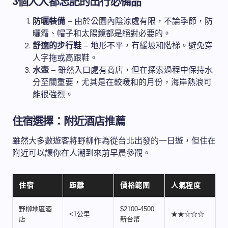
3個人人都忘記的出行必備品
防曬裝備
– 由於公園內陰涼處有限，不論季節，防
曬霜、帽子和太陽鏡都是絕對必要的。
舒適的步行鞋
– 地形不平，有緩坡和階梯。避免穿
人字拖或高跟鞋。
水壺
– 雖然入口處有商店，但在探索過程中保持水
分至關重要，尤其是在較暖和的月份，海岸熱浪可
能很強烈。
住宿選擇：附近酒店推薦
雖然大多數遊客將野柳作為從台北出發的一日遊，但住在
附近可以讓你在人潮到來前早晨參觀。
住宿
距離
價格範圍
人氣程度
野柳地區酒
$2100-4500
<1公里
★★☆☆☆
店
新台幣