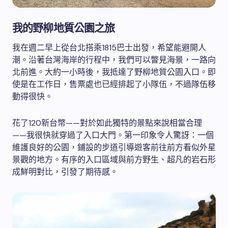
我的野柳地質公園之旅
我在週二早上從台北搭乘1815巴士出發，希望能避開人
潮。沿著台灣海岸的行程中，我們可以瞥見海景，一路向
北前進。大約一小時後，我抵達了野柳地質公園入口。即
使是在工作日，售票處也已經排起了小隊伍，不過隊伍移
動得很快。
花了120新台幣——對於如此獨特的景點來說相當合理
——我很快就穿過了入口大門。第一印象令人驚訝：一個
維護良好的公園，鋪設的步道引導遊客前往前方看似外星
景觀的地方。有序的入口區域與前方野生、超凡的岩石形
成鮮明對比，引發了期待感。