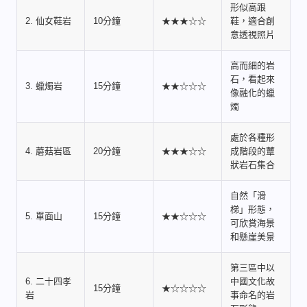
形似高跟
2. 仙女鞋岩
10分鐘
★★★☆☆
鞋，適合創
意透視照片
高而細的岩
石，看起來
3. 蠟燭岩
15分鐘
★★☆☆☆
像融化的蠟
燭
處於各種形
4. 蘑菇岩區
20分鐘
★★★☆☆
成階段的蕈
狀岩石集合
自然「滑
梯」形態，
5. 單面山
15分鐘
★★☆☆☆
可欣賞海景
和懸崖美景
第三區中以
6. 二十四孝
中國文化故
15分鐘
★☆☆☆☆
岩
事命名的岩