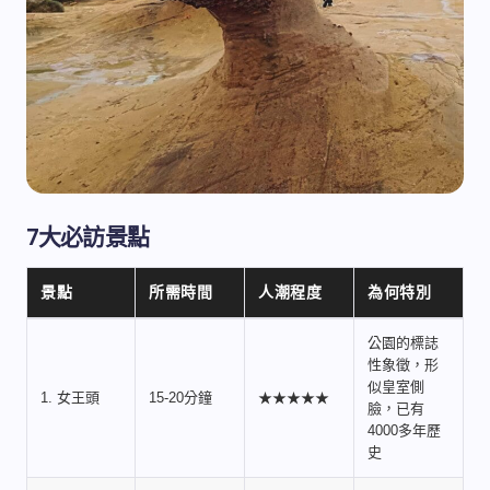
7大必訪景點
景點
所需時間
人潮程度
為何特別
公園的標誌
性象徵，形
似皇室側
1. 女王頭
15-20分鐘
★★★★★
臉，已有
4000多年歷
史