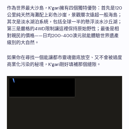
作為世界最大沙島，K’gari擁有四個獨特優勢：首先是120
公里純天然海灘配上彩色沙崖，景觀層次遠超一般海島；
其次是淡水湖泊系統，包括全球一半的懸浮淡水沙丘湖；
第三是嚴格的4WD限制讓這裡保持原始野性；最後是相
對親民的價格——日均200-400澳元就能體驗世界遺產
級別的大自然。
如果你在尋找一個能讓都市靈魂徹底放空、又不會被過度
商業化污染的秘境，K’gari剛好填補那個縫隙。