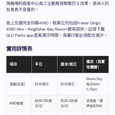
灣機場的遊客中心員工主動幫我聯繫巴士改票，澳洲人的
友善真不是蓋的。
島上交通完全仰賴4WD，租車公司包括Fraser Dingo
4WD Hire、Kingfisher Bay Resort都有提供。記得下載
QLD Parks app查看潮汐時間，海灘行駛必須配合潮汐。
實用詳情表
備註（我實
項目
平日
週末/假日
地體驗）
Manta Ray
渡輪(往返)
$130澳元
$130澳元
每日6am-
5:15pm
$180-250澳
$220-300澳
含保險，需
4WD租車
元/日
元/日
押金$2000