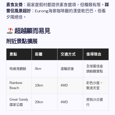
素食友善
：兩家度假村都提供素食選項，但種類有限。
踩
雷但風景超好
：Eurong海景咖啡廳的漢堡乾巴巴，但看
夕陽絕佳。
超越顯而易見
附近景點擴展
景點
距離
交通方式
值得理由
全球最佳座
哈維灣觀鯨
0km
渡輪前後
頭鯨觀賞點
Rainbow
彩色沙崖，
10km
4WD
Beach
衝浪天堂
Great Sandy
原始沙丘健
20km
4WD
國家公園
行