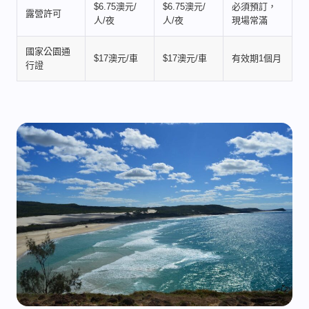
$6.75澳元/
$6.75澳元/
必須預訂，
露營許可
人/夜
人/夜
現場常滿
國家公園通
$17澳元/車
$17澳元/車
有效期1個月
行證