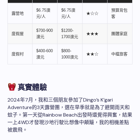
$6.75澳
$6.75澳
預算背包
露營地
★☆☆
元/人
元/人
客
$700-900
$1200-
度假屋
★★★
團體家庭
澳元
1700澳元
$400-600
$800-
度假村
★★☆
中檔旅客
澳元
1000澳元
真實體驗
2024年7月，我和三個朋友參加了Dingo’s K’gari
Adventure的3天露營團，選在旱季就是為了避開雨天和
蚊子。第一天從Rainbow Beach出發時還覺得興奮，結果
一上4WD才發現沙地行駛比想像中顛簸，我的相機差點
被震飛。