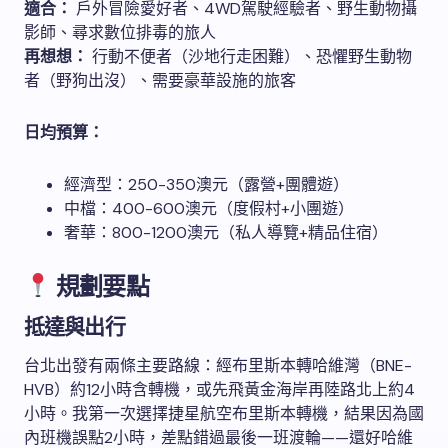
適合：
戶外冒險愛好者、4WD駕駛經驗者、野生動物攝
影師、尋求數位排毒的旅人
再想想：
行動不便者（沙地行走困難）、恐懼野生動物
者（野狗出沒）、需要豪華設施的旅客
日均預算：
經濟型：250-350澳元（露營+團體遊）
中檔：400-600澳元（度假村+小團遊）
奢華：800-1200澳元（私人導覽+精品住宿）
規劃要點
抵達與出行
台北出發有兩條主要路線：經布里斯本轉哈維灣（BNE-
HVB）約12小時含轉機，或先飛黃金海岸再陸路北上約4
小時。我第一次選擇捷星航空布里斯本轉機，結果因為國
內班機誤點2小時，差點錯過最後一班渡輪——還好哈維