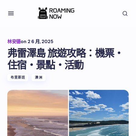
林安德
on
2 6 月, 2025
弗雷澤島 旅遊攻略：機票・
住宿・景點・活動
布里斯班
澳洲