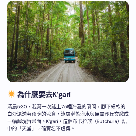
為什麼要去K’gari
清晨5:30，我第一次踏上75哩海灘的瞬間，腳下細軟的
白沙還透著夜晚的涼意，遠處湛藍海水與無盡沙丘交織成
一幅超現實畫面。K’gari，這個布卡拉族（Butchulla）語
中的「天堂」，確實名不虛傳。