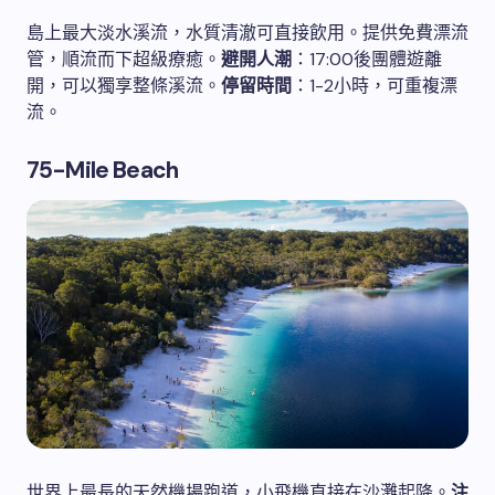
島上最大淡水溪流，水質清澈可直接飲用。提供免費漂流
管，順流而下超級療癒。
避開人潮
：17:00後團體遊離
開，可以獨享整條溪流。
停留時間
：1-2小時，可重複漂
流。
75-Mile Beach
世界上最長的天然機場跑道，小飛機直接在沙灘起降。
注