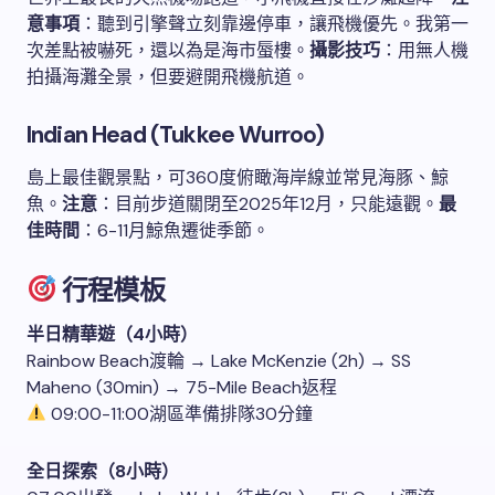
意事項
：聽到引擎聲立刻靠邊停車，讓飛機優先。我第一
次差點被嚇死，還以為是海市蜃樓。
攝影技巧
：用無人機
拍攝海灘全景，但要避開飛機航道。
Indian Head (Tukkee Wurroo)
島上最佳觀景點，可360度俯瞰海岸線並常見海豚、鯨
魚。
注意
：目前步道關閉至2025年12月，只能遠觀。
最
佳時間
：6-11月鯨魚遷徙季節。
行程模板
半日精華遊（4小時）
Rainbow Beach渡輪 → Lake McKenzie (2h) → SS
Maheno (30min) → 75-Mile Beach返程
09:00-11:00湖區準備排隊30分鐘
全日探索（8小時）