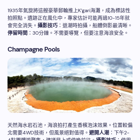
1935年氣旋將這艘豪華郵輪推上K’gari海灘，成為標誌性
拍照點。遺跡正在風化中，專家估計可能再過10-15年就
會完全消失。
攝影技巧
：退潮時拍攝，船體倒影最清晰。
停留時間
：30分鐘。不需要導覽，但要注意海浪安全。
Champagne Pools
天然海水岩石池，海浪拍打產生香檳泡沫效果。位置較偏
北需要4WD技術，但風景絕對值得。
避開人潮
：下午2-