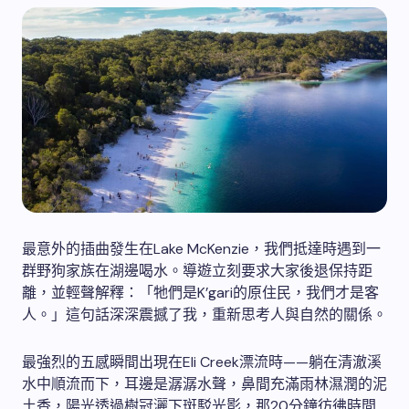
最意外的插曲發生在Lake McKenzie，我們抵達時遇到一
群野狗家族在湖邊喝水。導遊立刻要求大家後退保持距
離，並輕聲解釋：「牠們是K’gari的原住民，我們才是客
人。」這句話深深震撼了我，重新思考人與自然的關係。
最強烈的五感瞬間出現在Eli Creek漂流時——躺在清澈溪
水中順流而下，耳邊是潺潺水聲，鼻間充滿雨林濕潤的泥
土香，陽光透過樹冠灑下斑駁光影，那20分鐘彷彿時間