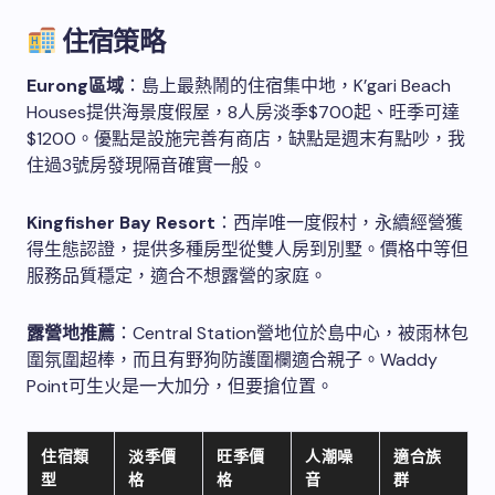
住宿策略
Eurong區域
：島上最熱鬧的住宿集中地，K’gari Beach
Houses提供海景度假屋，8人房淡季$700起、旺季可達
$1200。優點是設施完善有商店，缺點是週末有點吵，我
住過3號房發現隔音確實一般。
Kingfisher Bay Resort
：西岸唯一度假村，永續經營獲
得生態認證，提供多種房型從雙人房到別墅。價格中等但
服務品質穩定，適合不想露營的家庭。
露營地推薦
：Central Station營地位於島中心，被雨林包
圍氛圍超棒，而且有野狗防護圍欄適合親子。Waddy
Point可生火是一大加分，但要搶位置。
住宿類
淡季價
旺季價
人潮噪
適合族
型
格
格
音
群