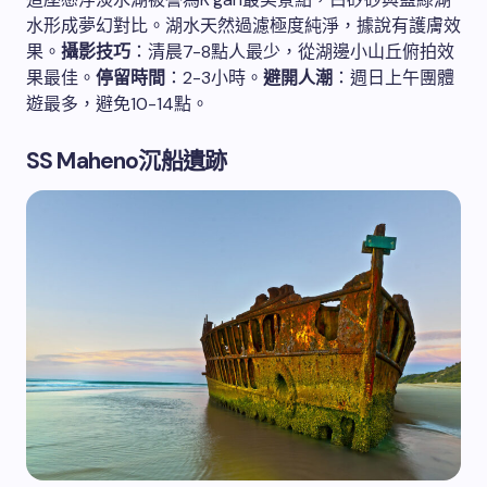
水形成夢幻對比。湖水天然過濾極度純淨，據說有護膚效
果。
攝影技巧
：清晨7-8點人最少，從湖邊小山丘俯拍效
果最佳。
停留時間
：2-3小時。
避開人潮
：週日上午團體
遊最多，避免10-14點。
SS Maheno沉船遺跡