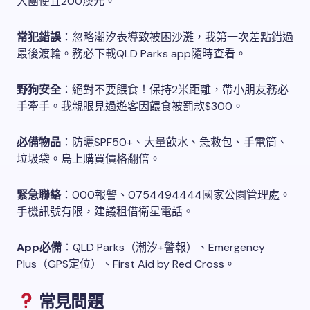
大團便宜200澳元。
常犯錯誤
：忽略潮汐表導致被困沙灘，我第一次差點錯過
最後渡輪。務必下載QLD Parks app隨時查看。
野狗安全
：絕對不要餵食！保持2米距離，帶小朋友務必
手牽手。我親眼見過遊客因餵食被罰款$300。
必備物品
：防曬SPF50+、大量飲水、急救包、手電筒、
垃圾袋。島上購買價格翻倍。
緊急聯絡
：000報警、0754494444國家公園管理處。
手機訊號有限，建議租借衛星電話。
App必備
：QLD Parks（潮汐+警報）、Emergency
Plus（GPS定位）、First Aid by Red Cross。
常見問題