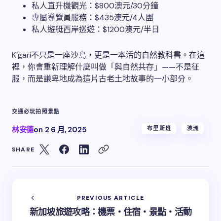
私人直升機觀光：$800澳元/30分鐘
專屬導覽員服務：$435澳元/4人團
私人遊艇西岸巡遊：$1200澳元/半日
K’gari不只是一座沙島，更是一本活的自然教科書。在這
裡，你會重新理解什麼叫做「與自然共存」——不是征
服，而是謙卑地成為這片古老土地故事的一小部分。
交通
必玩
拍照
景點
林安德
on
2 6 月, 2025
布里斯班
澳洲
SHARE
PREVIOUS ARTICLE
新加坡旅遊攻略：機票・住宿・景點・活動