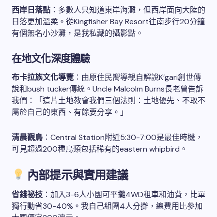
西岸日落點
：多數人只知道東岸海灘，但西岸面向大陸的
日落更加溫柔。從Kingfisher Bay Resort往南步行20分鐘
有個無名小沙灘，是我私藏的攝影點。
在地文化深度體驗
布卡拉族文化導覽
：由原住民嚮導親自解說K’gari創世傳
說和bush tucker傳統。Uncle Malcolm Burns長老曾告訴
我們：「這片土地教會我們三個法則：土地優先、不取不
屬於自己的東西、有餘要分享。」
清晨觀鳥
：Central Station附近5:30-7:00是最佳時機，
可見超過200種鳥類包括稀有的eastern whipbird。
內部提示與實用建議
省錢祕技
：加入3-6人小團可平攤4WD租車和油費，比單
獨行動省30-40%。我自己組團4人分攤，總費用比參加