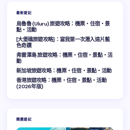
最新遊記
Email *
烏魯魯 (Uluru) 旅遊攻略：機票・住宿・景
點・活動
Your Comment *
[大堡礁旅遊攻略]：當我第一次潛入這片藍
色奇蹟
弗雷澤島 旅遊攻略：機票・住宿・景點・活
動
新加坡旅遊攻略：機票・住宿・景點・活動
Save my name and email in this browser for the
香港旅遊攻略：機票・住宿・景點・活動
next time I comment.
(2026年版)
Submit Comment
精選遊記