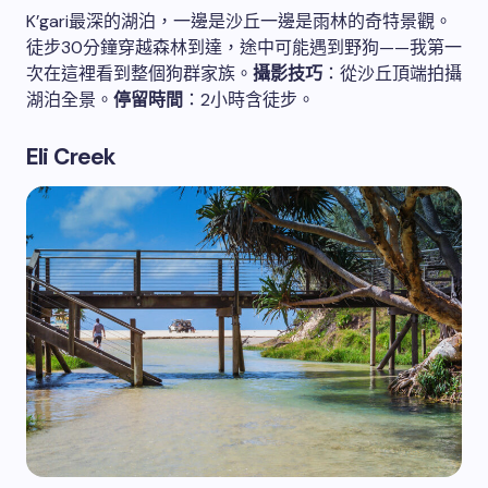
K’gari最深的湖泊，一邊是沙丘一邊是雨林的奇特景觀。
徒步30分鐘穿越森林到達，途中可能遇到野狗——我第一
次在這裡看到整個狗群家族。
攝影技巧
：從沙丘頂端拍攝
湖泊全景。
停留時間
：2小時含徒步。
Eli Creek