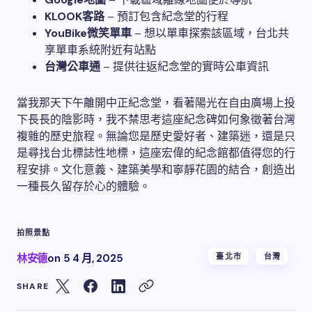
KLOOK客路
– 預訂包含紀念堂的行程
YouBike微笑單車
– 想以單車探索該區域，台北共
享單車系統附近有站點
台灣公車通
– 提供往返紀念堂的實時公車資訊
當我那天下午離開中正紀念堂，看著陽光在自由廣場上投
下長長的陰影時，我不禁思考這座紀念碑如何象徵著台灣
複雜的歷史旅程。無論您是歷史愛好者、建築迷，還是只
是尋找台北標誌性地標，這座宏偉的紀念館都值得您的行
程安排。文化意義、建築美學和寧靜花園的結合，創造出
一種長久留存於心的體驗。
拍照
景點
林安德
on
5 4 月, 2025
臺北市
台灣
SHARE