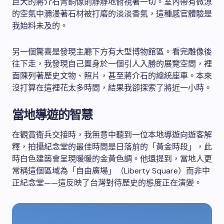
巨大的蔣介石青銅像則靜靜地俯視著一切。室內帶有微涼
的空氣中瀰漫著石材被打磨的淡淡香氣，這種感官體驗是
我始料未及的。
另一個驚喜是發現主廳下方有大型博物館區。看完雕像後
往下走，我發現自己置身於一個引人入勝的展覽空間，裡
面陳列著歷史文物、照片，甚至蔣介石的總統座車。本來
沒打算在這裡花太多時間，結果我卻探索了將近一小時。
當地導遊的智慧
在觀賞衛兵交接時，我無意中聽到一位本地導遊向遊客解
釋，拍攝紀念堂的最佳時間是日落前的「黃金時段」，此
時白色建築會呈現暖暖的金黃色調。他還提到，當地人更
常稱這個區域為「自由廣場」（Liberty Square）而非中
正紀念堂——這反映了台灣對待歷史的態度正在演變。