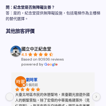
問：紀念堂是否無障礙友善？
答：是的，紀念堂提供無障礙設施，包括電梯作為主樓梯
的替代選擇。
其他旅客評價
國立中正紀念堂
4.5
Based on 80936 reviews
powered by
G
o
o
g
l
e
劉時軍
5 個月前
地
大臺北地區市民的休憩聖地，來臺觀光旅遊外國
過
同
人的朝聖景點，除了宏偉的中華風格建築外（見
觀