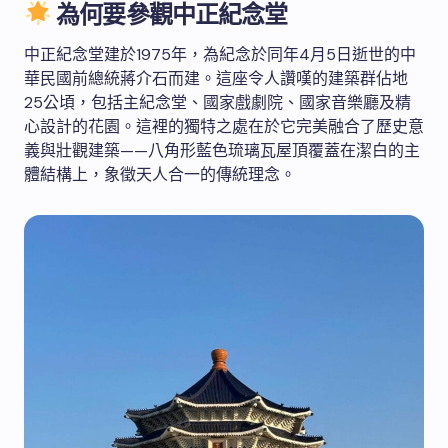
為何要參觀中正紀念堂
中正紀念堂建於1975年，為紀念於同年4月5日逝世的中
華民國前總統蔣介石而建。這座令人讚嘆的建築群佔地
25公頃，包括主紀念堂、國家戲劇院、國家音樂廳及精
心設計的花園。這裡的獨特之處在於它完美融合了歷史意
義與壯觀建築——八角形藍色琉璃瓦屋頂覆蓋在潔白的主
體結構上，象徵天人合一的傳統理念。