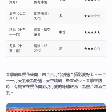
六月）
偶有陣雨
夏季（七至
悶熱潮濕，
多
★★☆☆☆
八月）
33°C
秋季（十至
涼爽，晴空
中等
★★★★★
十一月）
萬里
冬季（十二
清涼，15-
少
★★★☆☆
至二月）
20°C
春季園區櫻花盛開，四至六月特別適合攝影愛好者。十至
十一月天氣最為舒適，天空晴朗且遊客較少。春季來訪
時，有機會在櫻花間發現可愛的綠繡眼鳥，為照片增添生
氣。