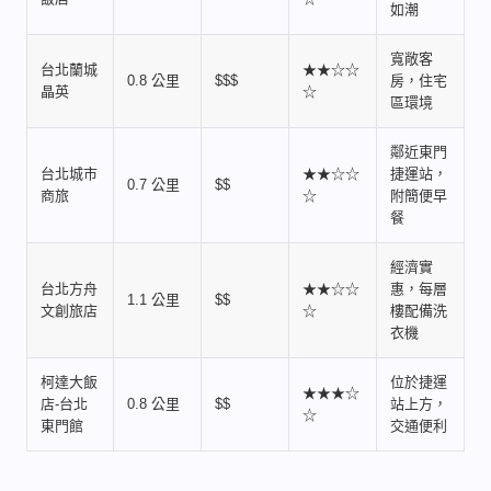
如潮
寬敞客
台北蘭城
★★☆☆
0.8 公里
$$$
房，住宅
晶英
☆
區環境
鄰近東門
台北城市
★★☆☆
捷運站，
0.7 公里
$$
商旅
☆
附簡便早
餐
經濟實
台北方舟
★★☆☆
惠，每層
1.1 公里
$$
文創旅店
☆
樓配備洗
衣機
柯達大飯
位於捷運
★★★☆
店-台北
0.8 公里
$$
站上方，
☆
東門館
交通便利