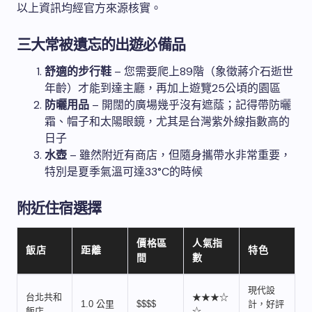
以上資訊均經官方來源核實。
三大常被遺忘的出遊必備品
舒適的步行鞋
– 您需要爬上89階（象徵蔣介石逝世
年齡）才能到達主廳，再加上遊覽25公頃的園區
防曬用品
– 開闊的廣場幾乎沒有遮蔭；記得帶防曬
霜、帽子和太陽眼鏡，尤其是台灣紫外線指數高的
日子
水壺
– 雖然附近有商店，但隨身攜帶水非常重要，
特別是夏季氣溫可達33°C的時候
附近住宿選擇
價格區
人氣指
飯店
距離
特色
間
數
現代設
台北共和
★★★☆
1.0 公里
$$$$
計，好評
飯店
☆