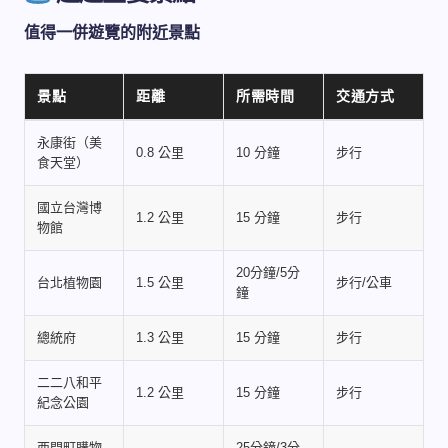
值得一併遊覽的附近景點
景點
距離
所需時間
交通方式
永康街（美
0.8 公里
10 分鐘
步行
食天堂）
國立台灣博
1.2 公里
15 分鐘
步行
物館
20分鐘/5分
台北植物園
1.5 公里
步行/公車
鐘
總統府
1.3 公里
15 分鐘
步行
二二八和平
1.2 公里
15 分鐘
步行
紀念公園
西門町購物
25分鐘/3分