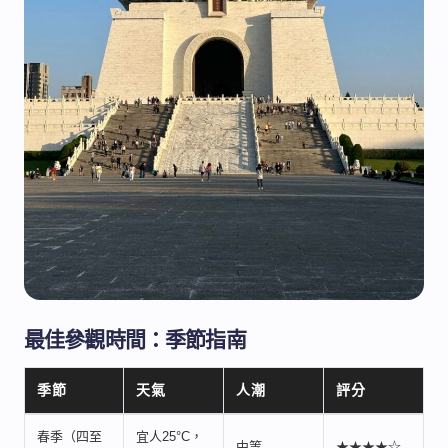
最佳參觀時間：季節指南
季節
天氣
人潮
評分
春季（四至
宜人25°C，
中等
★★★★☆