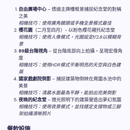
自由廣場中心
– 透過主牌樓框景捕捉紀念堂的對稱
之美
相機技巧：使用廣角鏡頭或手機全景模式最佳
櫻花園
（二月至四月）- 以粉色櫻花襯托紀念堂
相機技巧：使用人像模式，光圈設定f/2.8以模糊背
景
89級台階視角
– 從台階底部向上拍攝，呈現宏偉角
度
相機技巧：使用HDR模式平衡明亮的天空與白色建
築
國家戲劇院倒影
– 捕捉建築物倒映在周圍水池中的
美景
相機技巧：清晨水面最為平靜，能拍出完美倒影
夜晚的紀念堂
– 燈光照明下的建築營造出夢幻氛圍
相機技巧：使用夜景模式，並找穩定支撐物或三腳
架拍攝清晰照片
餐飲設施