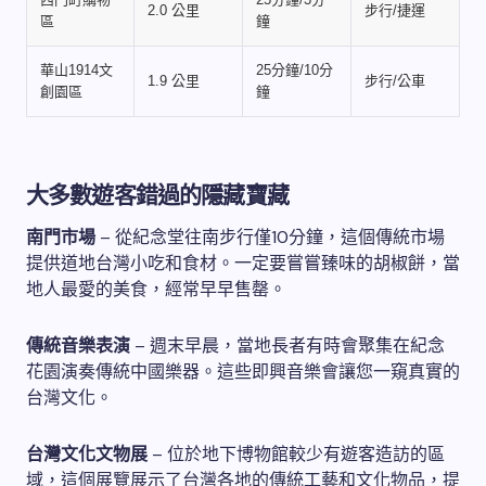
2.0 公里
步行/捷運
區
鐘
華山1914文
25分鐘/10分
1.9 公里
步行/公車
創園區
鐘
大多數遊客錯過的隱藏寶藏
南門市場
– 從紀念堂往南步行僅10分鐘，這個傳統市場
提供道地台灣小吃和食材。一定要嘗嘗臻味的胡椒餅，當
地人最愛的美食，經常早早售罄。
傳統音樂表演
– 週末早晨，當地長者有時會聚集在紀念
花園演奏傳統中國樂器。這些即興音樂會讓您一窺真實的
台灣文化。
台灣文化文物展
– 位於地下博物館較少有遊客造訪的區
域，這個展覽展示了台灣各地的傳統工藝和文化物品，提