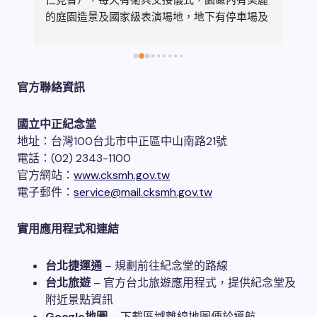
建
仁見智），每天有衛兵交接儀式，園區內有美麗
電
的庭園造景及國家級表演場地，地下有停車場及
Q
餐廳，紀念堂已是國際級有名場所，詳細內容不
元
 
再贅述。趁紀念堂內櫻花盛開之際散步來此，拍
關
大廳
些圍牆上美麗的各種窗櫺造型及花況供大家分
址
• 
享。
間
官方聯絡資訊
林
人
交
年
國立中正紀念堂
 最
很
地址：台灣100台北市中正區中山南路21號
內
電話：(02) 2343-1100
官方網站：
www.cksmh.gov.tw
電子郵件：
service@mail.cksmh.gov.tw
實用應用程式和連結
台北捷運通
– 規劃前往紀念堂的路線
台北旅遊
– 官方台北旅遊應用程式，提供紀念堂及
附近景點資訊
Google地圖
– 下載區域離線地圖便於導航