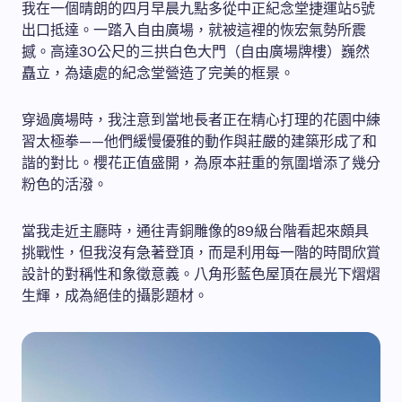
我在一個晴朗的四月早晨九點多從中正紀念堂捷運站5號
出口抵達。一踏入自由廣場，就被這裡的恢宏氣勢所震
撼。高達30公尺的三拱白色大門（自由廣場牌樓）巍然
矗立，為遠處的紀念堂營造了完美的框景。
穿過廣場時，我注意到當地長者正在精心打理的花園中練
習太極拳——他們緩慢優雅的動作與莊嚴的建築形成了和
諧的對比。櫻花正值盛開，為原本莊重的氛圍增添了幾分
粉色的活潑。
當我走近主廳時，通往青銅雕像的89級台階看起來頗具
挑戰性，但我沒有急著登頂，而是利用每一階的時間欣賞
設計的對稱性和象徵意義。八角形藍色屋頂在晨光下熠熠
生輝，成為絕佳的攝影題材。