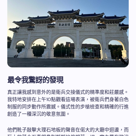
最令我驚訝的發現
真正讓我感到意外的是衛兵交接儀式的精準度和莊嚴感。
我特地安排在上午10點觀看這場表演，被衛兵們身著白色
制服的同步動作所震撼。儀式性的步槍檢查和精確的行進
創造了一種深沉的敬意氛圍。
他們靴子敲擊大理石地板的聲音在偌大的大廳中迴盪，而