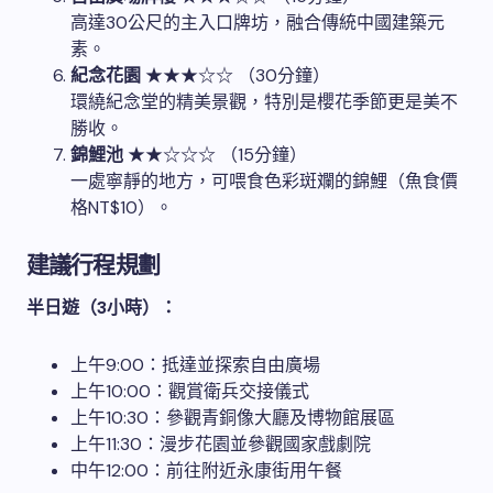
高達30公尺的主入口牌坊，融合傳統中國建築元
素。
紀念花園
★★★☆☆ （30分鐘）
環繞紀念堂的精美景觀，特別是櫻花季節更是美不
勝收。
錦鯉池
★★☆☆☆ （15分鐘）
一處寧靜的地方，可喂食色彩斑斕的錦鯉（魚食價
格NT$10）。
建議行程規劃
半日遊（3小時）：
上午9:00：抵達並探索自由廣場
上午10:00：觀賞衛兵交接儀式
上午10:30：參觀青銅像大廳及博物館展區
上午11:30：漫步花園並參觀國家戲劇院
中午12:00：前往附近永康街用午餐